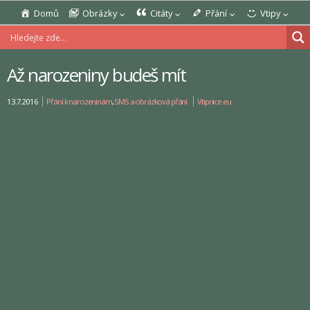
Domů
Obrázky
Citáty
Přání
Vtipy
Až narozeniny budeš mít
13.7.2016
Přání k narozeninám
,
SMS a obrázková přání
Vtipnice.eu