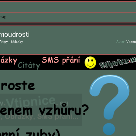
 tag
moudrosti
Vtipy - hádanky
Autor:
Vtipni