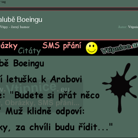
 tag
alubě Boeingu
Vtipy - černý humor
Autor:
Vtipni