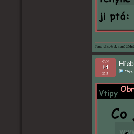
Tento příspěvek nemá žádný
Hřeb
ČVN
14
Vtipy
,
2016