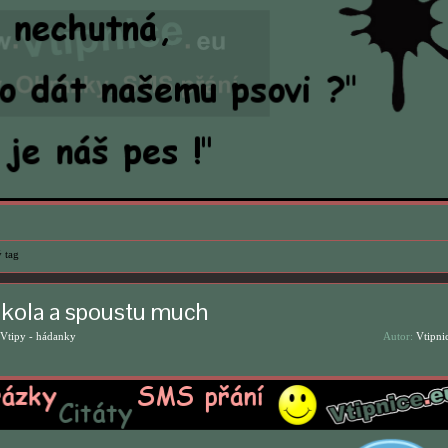
 tag
i kola a spoustu much
Vtipy - hádanky
Autor:
Vtipni