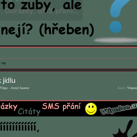
 tag
 jídlu
Vtipy - černý humor
Autor:
Vtipni