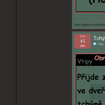
Tento příspěvek nemá žádný
Tchý
ČVN
15
Vtipy
,
2016