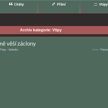
Citáty
Přání
Vtipy
Archiv kategorie:
Vtipy
ně věší záclony
Vtipy - hádanky
Autor:
Vtipni