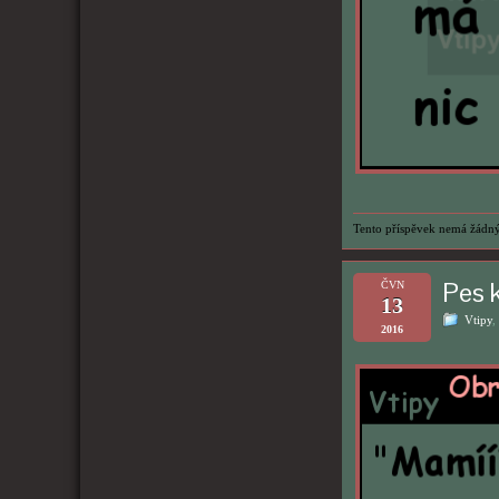
Tento příspěvek nemá žádný
Pes k
ČVN
13
Vtipy
,
2016