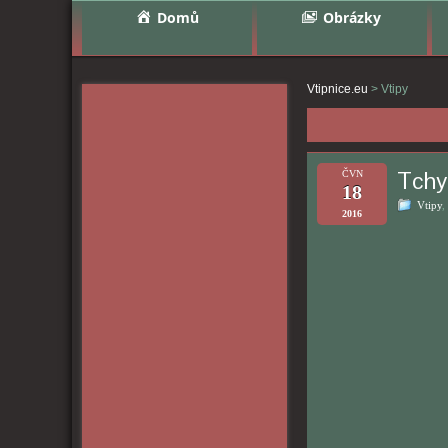
Domů
Obrázky
Vtipnice.eu
>
Vtipy
Tchy
ČVN
18
Vtipy
,
2016