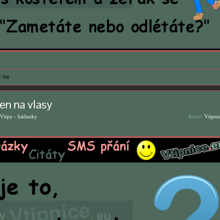
 tag
en na vlasy
Vtipy - hádanky
Autor:
Vtipni