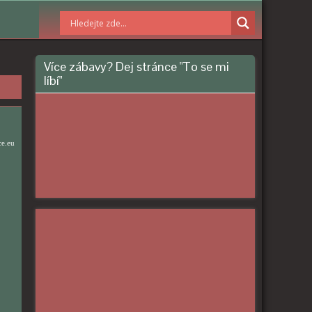
Více zábavy? Dej stránce "To se mi
líbí"
ce.eu