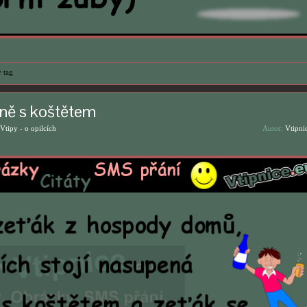
 tag
ně s koštětem
Vtipy - o opilcích
Autor:
Vtipni