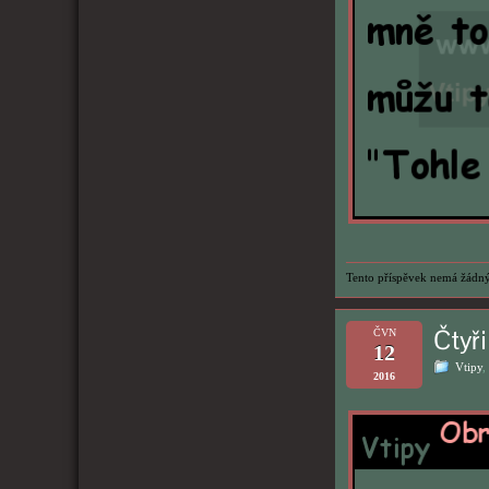
Tento příspěvek nemá žádný
Čtyř
ČVN
12
Vtipy
,
2016