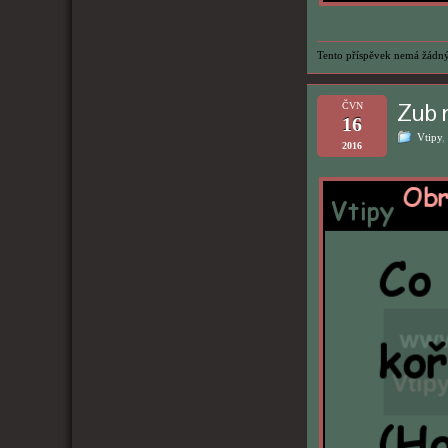
Tento příspěvek nemá žádný
Zub 
ČVN
16
Vtipy
,
2016