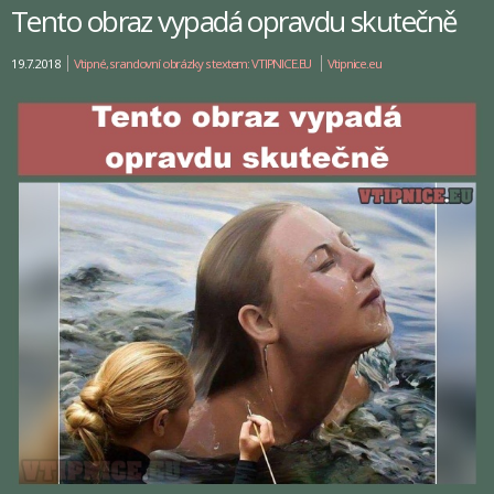
Tento obraz vypadá opravdu skutečně
19.7.2018
Vtipné, srandovní obrázky s textem: VTIPNICE.EU
Vtipnice.eu