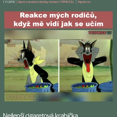
1.11.2018
Vtipné, srandovní obrázky s textem: VTIPNICE.EU
Vtipnice.eu
Nejlepší cigaretová krabička