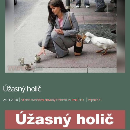
Úžasný holič
28.11.2018
Vtipné, srandovní obrázky s textem: VTIPNICE.EU
Vtipnice.eu