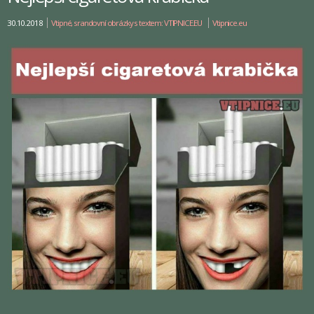
30.10.2018
Vtipné, srandovní obrázky s textem: VTIPNICE.EU
Vtipnice.eu