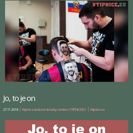
Jo, to je on
27.11.2018
Vtipné, srandovní obrázky s textem: VTIPNICE.EU
Vtipnice.eu