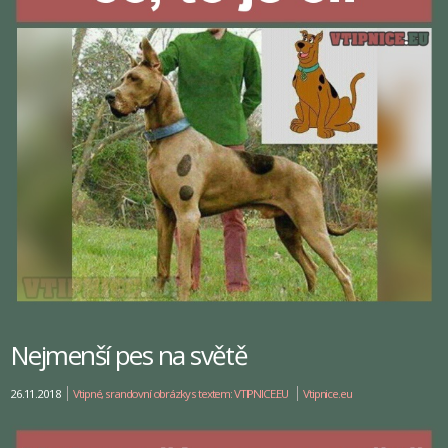
Nejmenší pes na světě
26.11.2018
Vtipné, srandovní obrázky s textem: VTIPNICE.EU
Vtipnice.eu