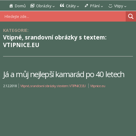
Domů
Obrázky
Citáty
Přání
Vtipy
KATEGORIE:
Vtipné, srandovní obrázky s textem:
VTIPNICE.EU
Já a můj nejlepší kamarád po 40 letech
2.12.2018
Vtipné, srandovní obrázky s textem: VTIPNICE.EU
Vtipnice.eu