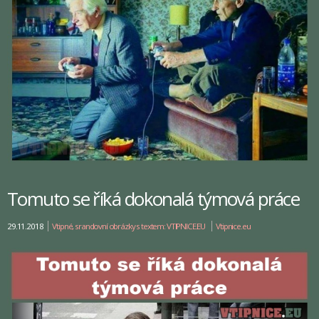
Tomuto se říká dokonalá týmová práce
29.11.2018
Vtipné, srandovní obrázky s textem: VTIPNICE.EU
Vtipnice.eu