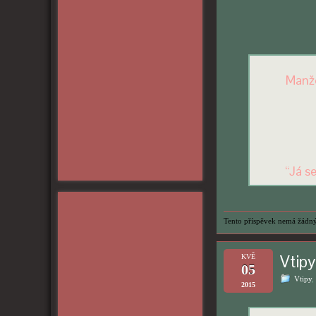
Manže
“Já s
Tento příspěvek nemá žádný
Vtipy
KVĚ
05
Vtipy
,
2015