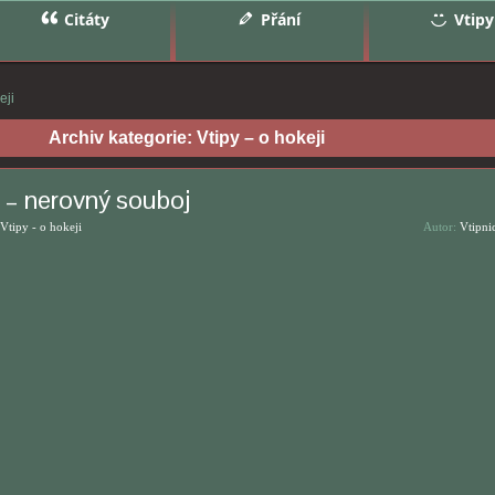
Citáty
Přání
Vtipy
eji
Archiv kategorie:
Vtipy – o hokeji
 – nerovný souboj
Vtipy - o hokeji
Autor:
Vtipni