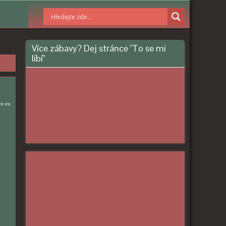
Více zábavy? Dej stránce "To se mi
líbí"
ce.eu