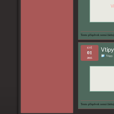
V
Tento příspěvek nemá žádný
Vtipy
KVĚ
01
Vtipy
,
2015
Tento příspěvek nemá žádný