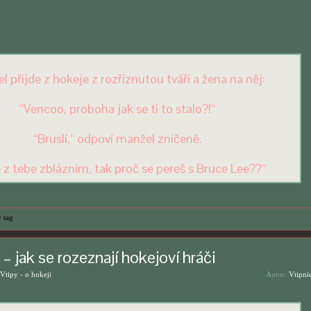
l přijde z hokeje z rozříznutou tváří a žena na něj:
“Vencoo, proboha jak se ti to stalo?!“
“Bruslí,“ odpoví manžel zničeně.
e z tebe zblázním, tak proč se pereš s Bruce Lee??“
 tag
 – jak se rozeznají hokejoví hráči
Vtipy - o hokeji
Autor:
Vtipni