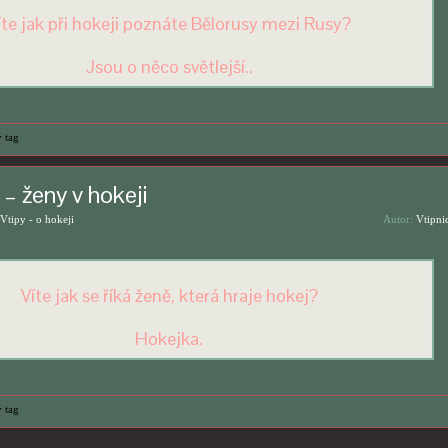
íte jak při hokeji poznáte Bělorusy mezi Rusy?
Jsou o něco světlejší..
 tag
 – ženy v hokeji
Vtipy - o hokeji
Autor:
Vtipni
Víte jak se říká ženě, která hraje hokej?
Hokejka.
 tag