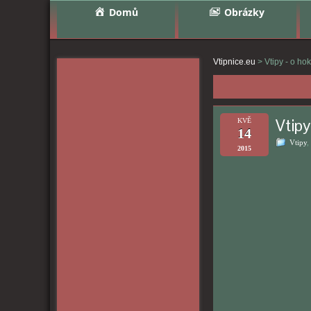
Domů
Obrázky
Vtipnice.eu
>
Vtipy - o hok
Vtipy
KVĚ
14
Vtipy
,
2015