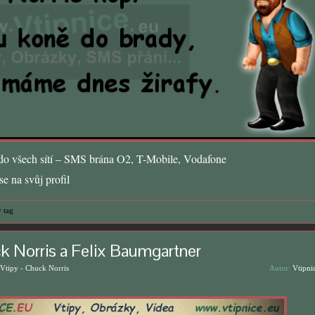
o všech sítí – SMS brána O2, T-Mobile, Vodafone
e na svůj profil
 tag
k Norris a Felix Baumgartner
Vtipy - Chuck Norris
Autor:
Vtipni