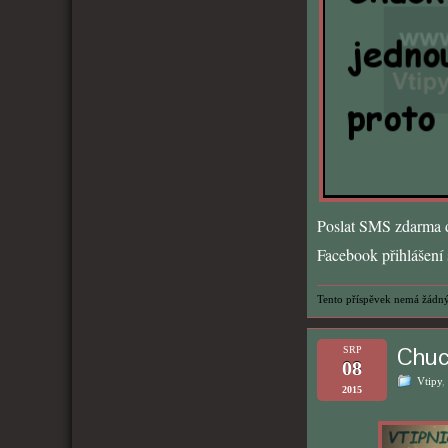
Poslat SMS zdarma d
Facebook přihlášení s
Tento příspěvek nemá žádný
Chuc
SRP
08
Vtipy
,
2015