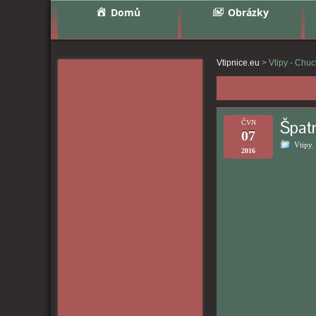
Domů
Obrázky
Vtipnice.eu
>
Vtipy - Chuc
Špat
ČVN
07
Vtipy
,
2016