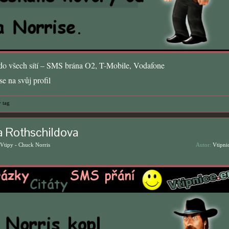
o všech sítí – SMS brána O2, T-Mobile, Vodafone
e na svůj profil
 tag
a Rothschildova
Vtipy - Chuck Norris
Autor:
Vtipni