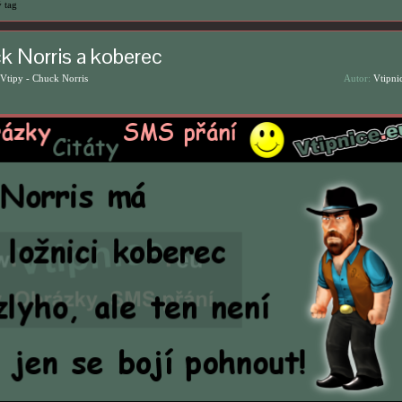
 tag
k Norris a koberec
Vtipy - Chuck Norris
Autor:
Vtipni