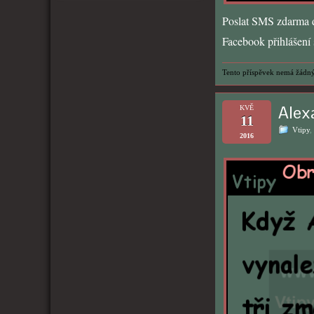
Poslat SMS zdarma d
Facebook přihlášení s
Tento příspěvek nemá žádný
Alex
KVĚ
11
Vtipy
,
2016