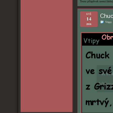
Tento příspěvek nemá žádný
Chuc
KVĚ
14
Vtipy
,
2016