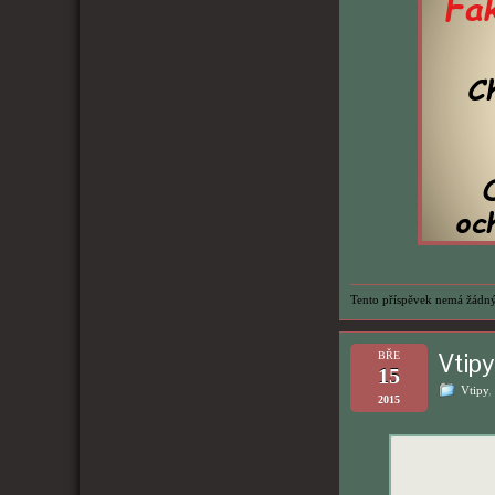
Tento příspěvek nemá žádný
Vtip
BŘE
15
Vtipy
,
2015