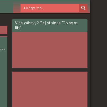
Více zábavy? Dej stránce "To se mi
líbí"
ce.eu