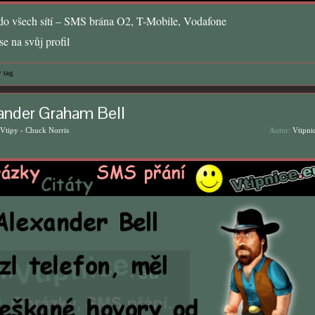
o všech sítí – SMS brána O2, T-Mobile, Vodafone
e na svůj profil
 tag
ander Graham Bell
Vtipy - Chuck Norris
Autor:
Vtipni