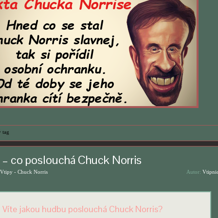
 tag
y – co poslouchá Chuck Norris
Vtipy - Chuck Norris
Autor:
Vtipni
Víte jakou hudbu poslouchá Chuck Norris?