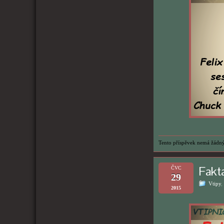
Tento příspěvek nemá žádný
Fakt
ČVC
29
Vtipy
,
2015