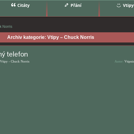
Citáty
Přání
Vtipy
k Norris
Archiv kategorie:
Vtipy – Chuck Norris
ný telefon
Vtipy - Chuck Norris
Autor:
Vtipni