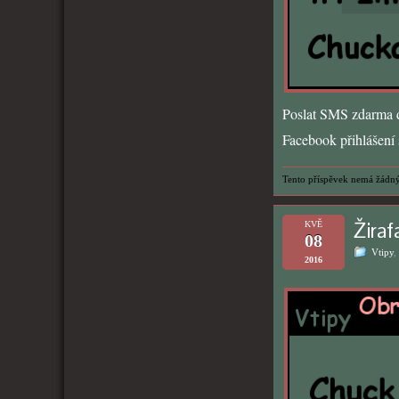
Poslat SMS zdarma d
Facebook přihlášení s
Tento příspěvek nemá žádný
Žiraf
KVĚ
08
Vtipy
,
2016