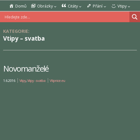
Domů
Obrázky
Citáty
Přání
Vtipy
KATEGORIE:
Vtipy – svatba
Novomanželé
1.6.2016
Vtipy
,
Vtipy - svatba
Vtipnice.eu