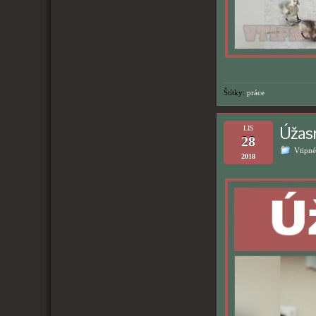
Štítky:
práce
Úžas
LIS
28
Vtipné
2018