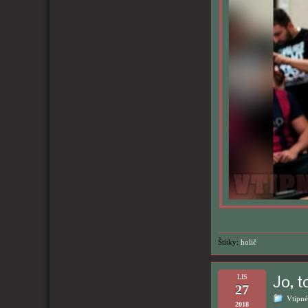
Štítky:
holič
Jo, t
LIS
27
Vtipné
2018