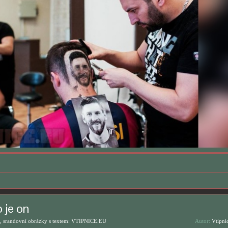
o je on
, srandovní obrázky s textem: VTIPNICE.EU
Autor:
Vtipni