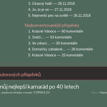
Úžasný holič
— 28.11.2018
Jo, to je on
— 27.11.2018
Nejmenší pes na světě
— 26.11.2018
Nejkomentovanější příspěvky
Krásné Vánoce
— 60 komentáře
Sněží…
— 53 komentáře
Ve zdraví…
— 30 komentáře
Domečky zahalené…
— 28 komentáře
Krásné Vánoce
— 25 komentáře
utorových příspěvků
můj nejlepší kamarád po 40 letech
, srandovní obrázky s textem: VTIPNICE.EU
Autor:
Vtipni