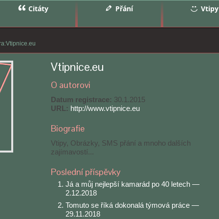
Citáty
Přání
Vtipy
ra:Vtipnice.eu
Vtipnice.eu
O autorovi
Datum registrace:
30.1.2015
URL:
http://www.vtipnice.eu
Biografie
Vtipy, Obrázky, SMS přání a mnoho dalších
zajímavostí...
Poslední příspěvky
Já a můj nejlepší kamarád po 40 letech
—
2.12.2018
Tomuto se říká dokonalá týmová práce
—
29.11.2018