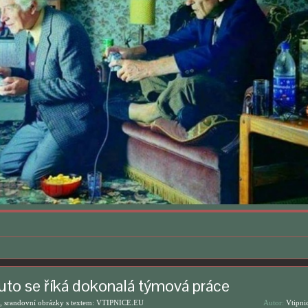
to se říká dokonalá týmová práce
, srandovní obrázky s textem: VTIPNICE.EU
Autor:
Vtipni