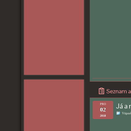
Seznam a
Já a 
PRO
02
Vtipné
2018