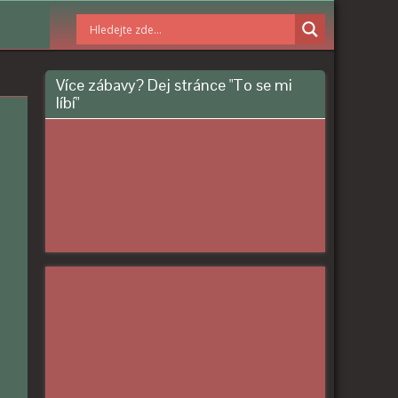
Více zábavy? Dej stránce "To se mi
líbí"