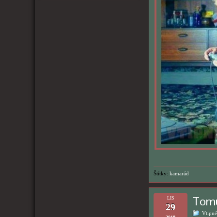
Štítky:
kamarád
Tomu
LIS
29
Vtipné