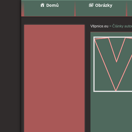
Domů
Obrázky
Vtipnice.eu
>
Články auto