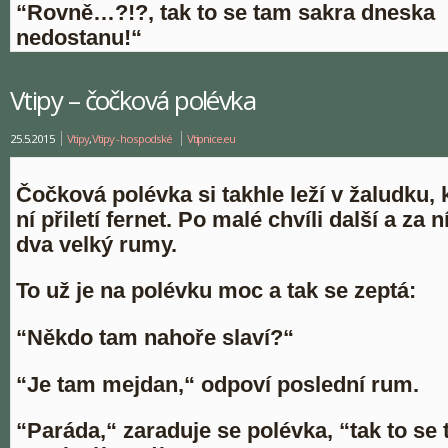
“Rovně…?!?, tak to se tam sakra dneska
nedostanu!“
Vtipy – čočková polévka
25.5.2015
Vtipy
,
Vtipy - hospodské
Vtipnice.eu
Čočková polévka si takhle leží v žaludku,
ní přiletí fernet. Po malé chvíli další a za 
dva velký rumy.
To už je na polévku moc a tak se zeptá:
“Někdo tam nahoře slaví?“
“Je tam mejdan,“ odpoví poslední rum.
“Paráda,“ zaraduje se polévka, “tak to se