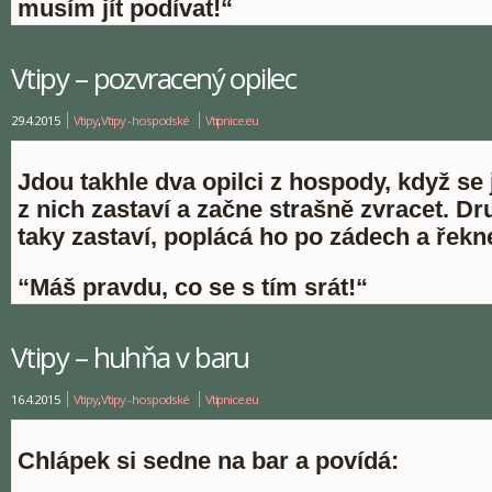
musím jít podívat!“
Vtipy – pozvracený opilec
29.4.2015
Vtipy
,
Vtipy - hospodské
Vtipnice.eu
Jdou takhle dva opilci z hospody, když se
z nich zastaví a začne strašně zvracet. Dr
taky zastaví, poplácá ho po zádech a řekn
“Máš pravdu, co se s tím srát!“
Vtipy – huhňa v baru
16.4.2015
Vtipy
,
Vtipy - hospodské
Vtipnice.eu
Chlápek si sedne na bar a povídá: