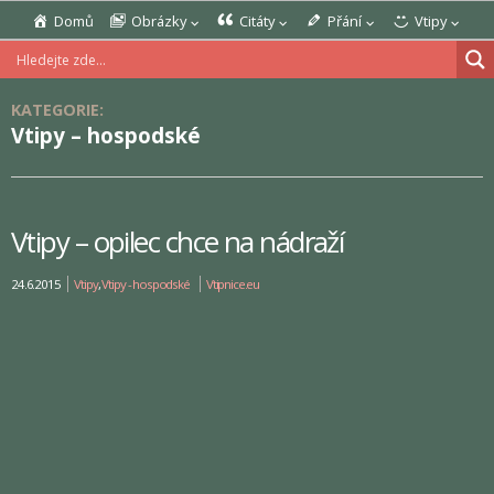
Domů
Obrázky
Citáty
Přání
Vtipy
KATEGORIE:
Vtipy – hospodské
Vtipy – opilec chce na nádraží
24.6.2015
Vtipy
,
Vtipy - hospodské
Vtipnice.eu