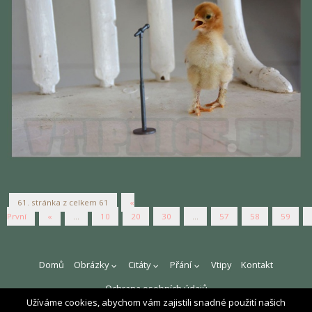
61. stránka z celkem 61
«
První
«
...
10
20
30
...
57
58
59
Domů
Obrázky
Citáty
Přání
Vtipy
Kontakt
Ochrana osobních údajů
Užíváme cookies, abychom vám zajistili snadné použití našich