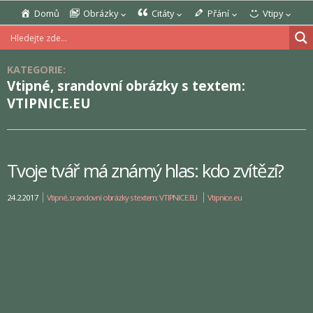
Domů
Obrázky
Citáty
Přání
Vtipy
KATEGORIE:
Vtipné, srandovní obrázky s textem:
VTIPNICE.EU
Tvoje tvář má známý hlas: kdo zvítězí?
24.2.2017
Vtipné, srandovní obrázky s textem: VTIPNICE.EU
Vtipnice.eu