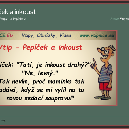
ček a inkoust
Vtipy - o Pepíčkovi
Autor:
Vtipni
 tag