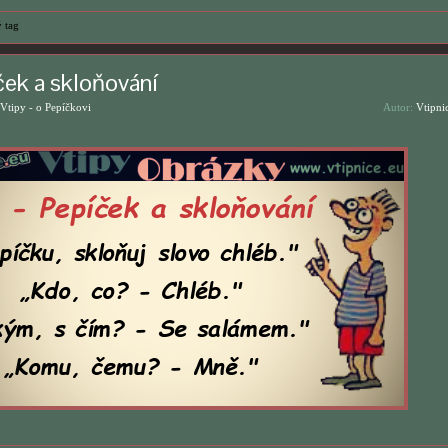
 tag
ček a skloňování
Vtipy - o Pepíčkovi
Autor:
Vtipni