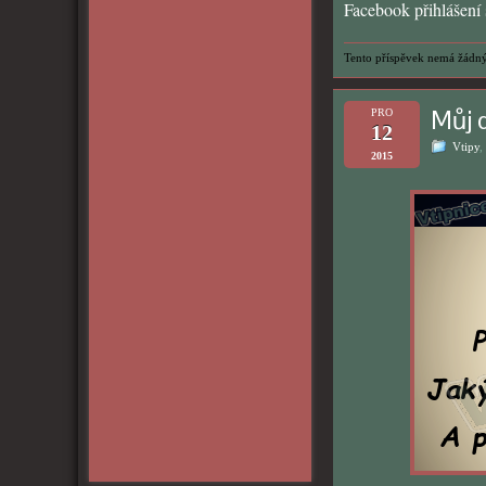
Facebook přihlášení s
Tento příspěvek nemá žádný
Můj 
PRO
12
Vtipy
,
2015