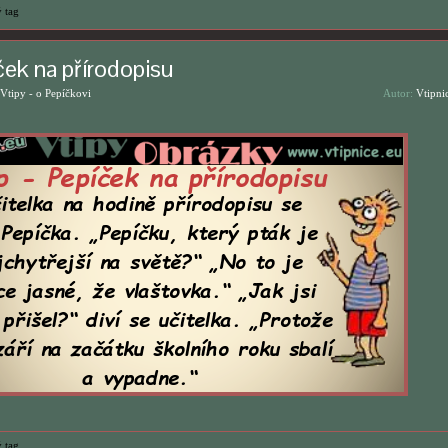
 tag
ček na přírodopisu
Vtipy - o Pepíčkovi
Autor:
Vtipni
 tag