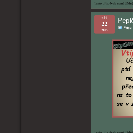
Tento příspěvek nemá žádný
Pepí
ZÁŘ
22
Vtipy
,
2015
Tento příspěvek nemá žádný