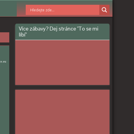
Více zábavy? Dej stránce "To se mi
líbí"
ce.eu