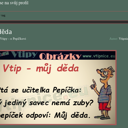
e na svůj profil
 tag
děda
Vtipy - o Pepíčkovi
Autor:
Vtipni