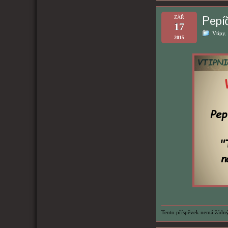
Pepí
ZÁŘ
17
Vtipy
,
2015
Tento příspěvek nemá žádný