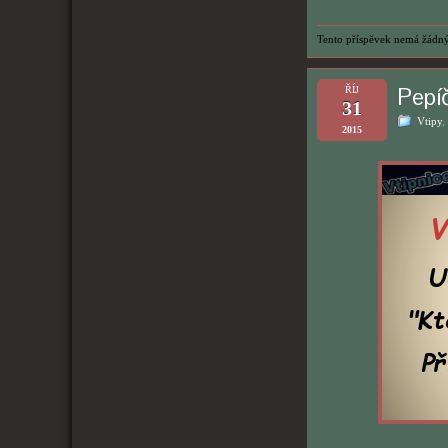
Tento příspěvek nemá žádný
Pepí
ŘÍJ
31
Vtipy
,
2015