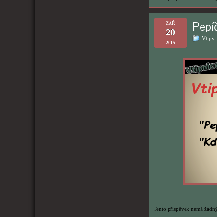
Pepí
ZÁŘ
20
Vtipy
,
2015
Tento příspěvek nemá žádný