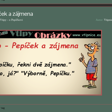
ček a zájmena
Vtipy - o Pepíčkovi
Autor:
Vtipni
 tag