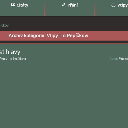
Citáty
Přání
Vtipy
píčkovi
Archiv kategorie:
Vtipy – o Pepíčkovi
t hlavy
Vtipy - o Pepíčkovi
Autor:
Vtipni