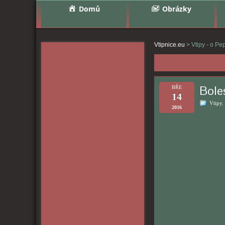
Domů
Obrázky
Vtipnice.eu
>
Vtipy - o Pe
Boles
BŘE
14
Vtipy
,
2016