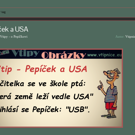
 tag
ček a USA
Vtipy - o Pepíčkovi
Autor:
Vtipni