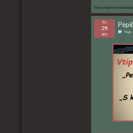
Tento příspěvek nemá žádný
Pepí
ŘÍJ
29
Vtipy
,
2015