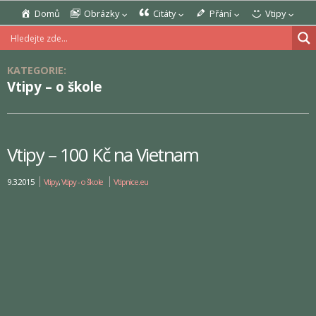
Domů
Obrázky
Citáty
Přání
Vtipy
KATEGORIE:
Vtipy – o škole
Vtipy – 100 Kč na Vietnam
9.3.2015
Vtipy
,
Vtipy - o škole
Vtipnice.eu