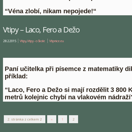
“Véna zlobí, nikam nepojede!“
Vtipy – Laco, Fero a Dežo
28.2.2015
Vtipy
,
Vtipy - o škole
Vtipnice.eu
Paní učitelka při písemce z matematiky di
příklad:
“Laco, Fero a Dežo si mají rozdělit 3 800 K
metrů kolejnic chybí na vlakovém nádraží
2. stránka z celkem 2
«
1
2