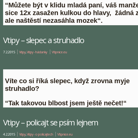
“Můžete být v klidu mladá paní, váš manže
sice 12x zasažen kulkou do hlavy, žádná 
ale naštěstí nezasáhla mozek“.
Vtipy – slepec a struhadlo
7.2.2015
Vtipy
,
Vtipy - hádanky
Vtipnice.eu
Víte co si říká slepec, když zrovna myje
struhadlo?
“Tak takovou blbost jsem ještě nečet!“
Vtipy – policajt se psím lejnem
4.2.2015
Vtipy
,
Vtipy - o policajtech
Vtipnice.eu