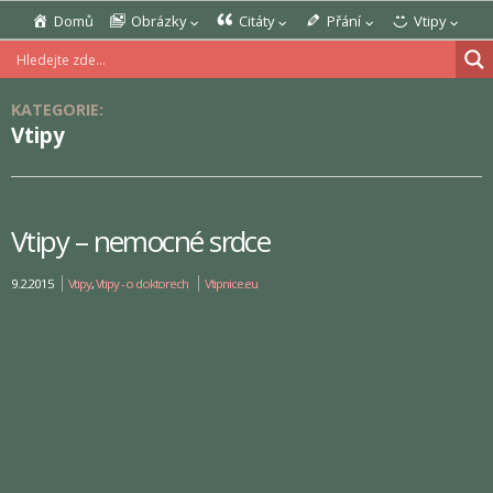
Domů
Obrázky
Citáty
Přání
Vtipy
KATEGORIE:
Vtipy
Vtipy – nemocné srdce
9.2.2015
Vtipy
,
Vtipy - o doktorech
Vtipnice.eu