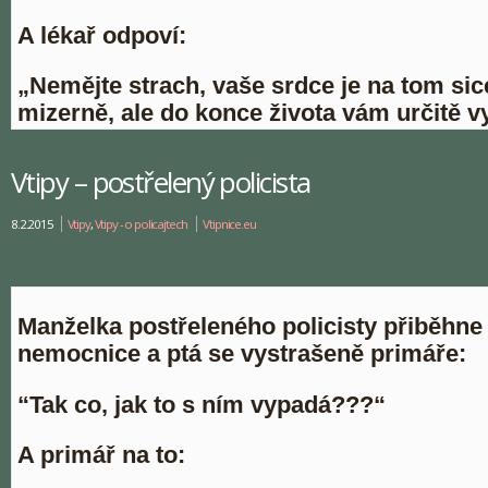
A lékař odpoví:
„Nemějte strach, vaše srdce je na tom sic
mizerně, ale do konce života vám určitě vy
Vtipy – postřelený policista
8.2.2015
Vtipy
,
Vtipy - o policajtech
Vtipnice.eu
Manželka postřeleného policisty přiběhne
nemocnice a ptá se vystrašeně primáře:
“Tak co, jak to s ním vypadá???“
A primář na to: