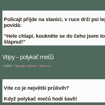
Policajt přijde na stanici, v ruce drží psí l
povídá:
“Hele chlapi, koukněte se do čeho jsem t
šlápnul!”
Vtipy – polykač mečů
1.2.2015
Vtipy
,
Vtipy - hádanky
Vtipnice.eu
Víte co je největší průšvih?
Když polykač mečů hodí šavli!