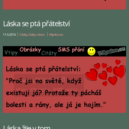
Láska se ptá přátelství
11.6.2016
Citáty
,
Citáty o lásce
Vtipnice.eu
Láska žije v tom…