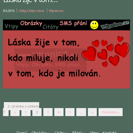
8.6.2016
Citáty
,
Citáty o lásce
Vtipnice.eu
2. stránka z celkem
7
«
1
2
3
4
5
...
»
Poslední »
Domů
Obrázky
Citáty
Přání
Vtipy
Kontakt