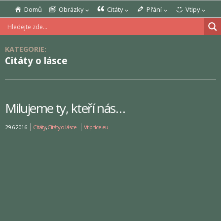
Domů
Obrázky
Citáty
Přání
Vtipy
KATEGORIE:
Citáty o lásce
Milujeme ty, kteří nás…
29.6.2016
Citáty
,
Citáty o lásce
Vtipnice.eu