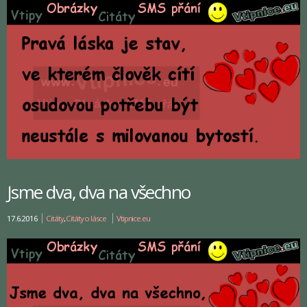
Jsme dva, dva na všechno
17.6.2016
Citáty
,
Citáty o lásce
Vtipnice.eu