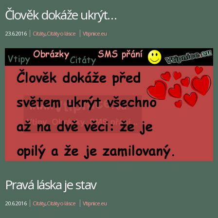
Člověk dokáže ukrýt…
23.6.2016
Citáty
,
Citáty o lásce
Vtipnice.eu
Pravá láska je stav
20.6.2016
Citáty
,
Citáty o lásce
Vtipnice.eu