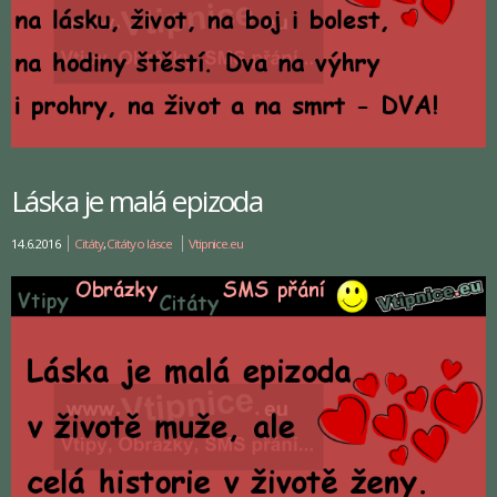
Láska je malá epizoda
14.6.2016
Citáty
,
Citáty o lásce
Vtipnice.eu