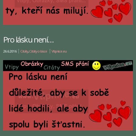
Pro lásku není…
26.6.2016
Citáty
,
Citáty o lásce
Vtipnice.eu