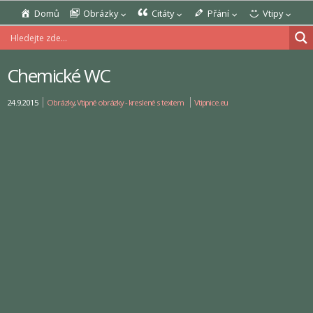
Domů
Obrázky
Citáty
Přání
Vtipy
Chemické WC
24.9.2015
Obrázky
,
Vtipné obrázky - kreslené s textem
Vtipnice.eu