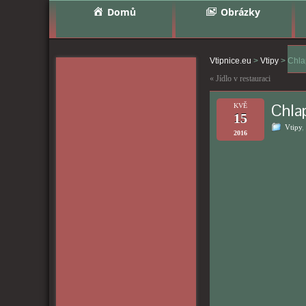
Domů
Obrázky
Vtipnice.eu
>
Vtipy
>
Chla
«
Jídlo v restauraci
Chlap
KVĚ
15
Vtipy
,
2016