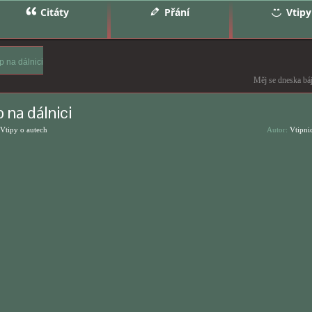
Citáty
Přání
Vtipy
p na dálnici
Měj se dneska bá
 na dálnici
Vtipy o autech
Autor:
Vtipni