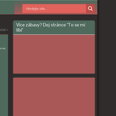
Více zábavy? Dej stránce "To se mi
líbí"
ječně
»
ce.eu