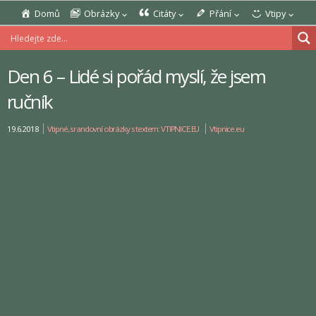
Domů
Obrázky
Citáty
Přání
Vtipy
Den 6 – Lidé si pořád myslí, že jsem
ručník
19.6.2018
Vtipné, srandovní obrázky s textem: VTIPNICE.EU
Vtipnice.eu