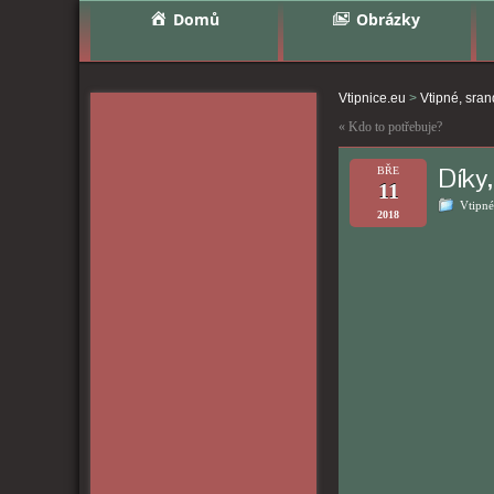
Domů
Obrázky
Vtipnice.eu
>
Vtipné, sra
«
Kdo to potřebuje?
Díky,
BŘE
11
Vtipné
2018