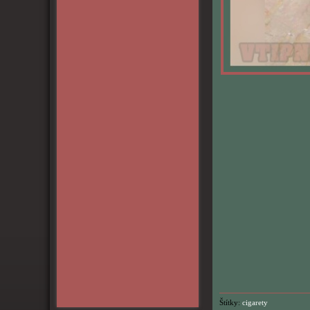
Štítky:
cigarety