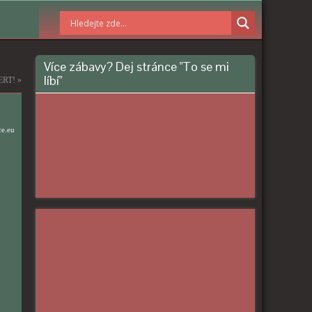
Více zábavy? Dej stránce "To se mi
líbí"
ERT!
»
ce.eu