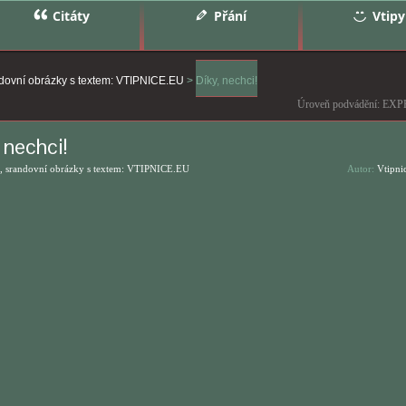
Citáty
Přání
Vtipy
ndovní obrázky s textem: VTIPNICE.EU
>
Díky, nechci!
Úroveň podvádění: EXP
 nechci!
, srandovní obrázky s textem: VTIPNICE.EU
Autor:
Vtipni