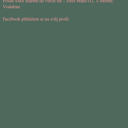
Poslat SMS zdarma do všech sítí – SMS brána O2, T-Mobile,
Vodafone
Facebook přihlášení se na svůj profil