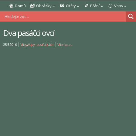
Domů
Obrázky
Citáty
Přání
Vtipy
Dva pasáčci ovcí
25.5.2016
Vtipy
,
Vtipy - o zvířátkách
Vtipnice.eu