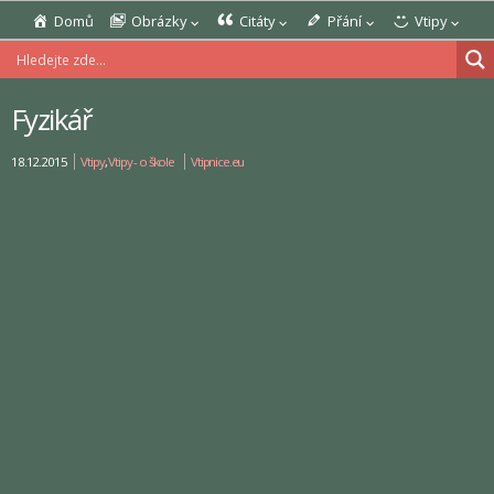
Domů
Obrázky
Citáty
Přání
Vtipy
Fyzikář
18.12.2015
Vtipy
,
Vtipy - o škole
Vtipnice.eu