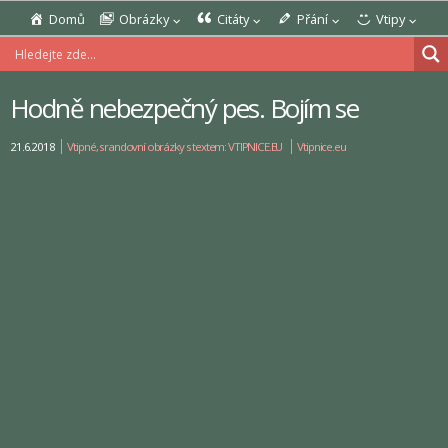
Domů
Obrázky
Citáty
Přání
Vtipy
Hodně nebezpečný pes. Bojím se
21.6.2018
Vtipné, srandovní obrázky s textem: VTIPNICE.EU
Vtipnice.eu