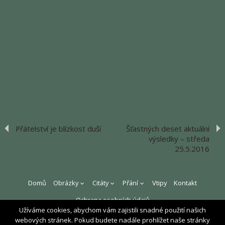
Přátelství je blízkost duší
Šťastných deset aktuální
výsledky – středa
25.5.2016
Domů
Obrázky
Citáty
Přání
Vtipy
Kontakt
Ochrana osobních údajů
Užíváme cookies, abychom vám zajistili snadné použití našich
ZPĚT NAHORU ^
webových stránek. Pokud budete nadále prohlížet naše stránky