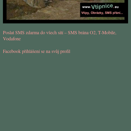
Poslat SMS zdarma do všech sítí – SMS brána O2, T-Mobile,
Vodafone
Facebook přihlášení se na svůj profil