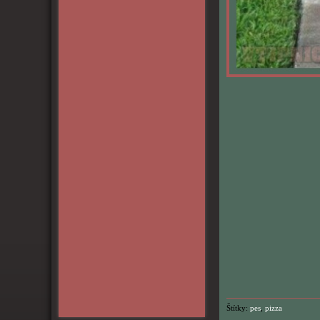
Štítky:
pes
,
pizza