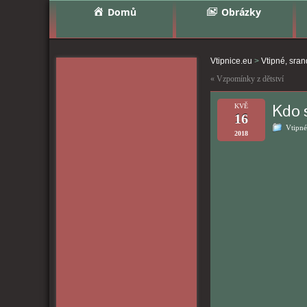
Domů
Obrázky
Vtipnice.eu
>
Vtipné, sra
«
Vzpomínky z dětství
Kdo s
KVĚ
16
Vtipné
2018