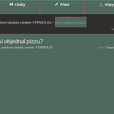
Citáty
Přání
Vtipy
ndovní obrázky s textem: VTIPNICE.EU
>
Kdo si objednal pizzu?
Sk
i objednal pizzu?
, srandovní obrázky s textem: VTIPNICE.EU
Autor:
Vtipni