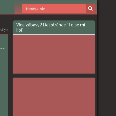
Více zábavy? Dej stránce "To se mi
líbí"
vělý
»
ce.eu