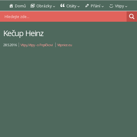
Domů
Obrázky
Citáty
Přání
Vtipy
Kečup Heinz
28.5.2016
Vtipy
,
Vtipy - o Pepíčkovi
Vtipnice.eu