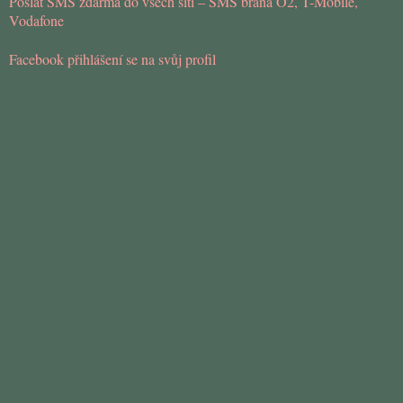
Poslat SMS zdarma do všech sítí – SMS brána O2, T-Mobile,
Vodafone
Facebook přihlášení se na svůj profil