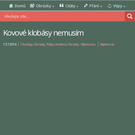
Domů
Obrázky
Citáty
Přání
Vtipy
Kovové klobásy nemusím
13.7.2016
Obrázky
,
Obrázky - fotky s textem
,
Obrázky - Vtipnice.eu
Vtipnice.eu