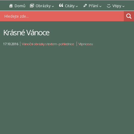
Domů
Obrázky
Citáty
Přání
Vtipy
Krásné Vánoce
17.10.2016
Vánoční obrázky s textem - pohlednice
Vtipnice.eu