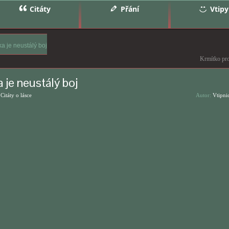
Citáty
Přání
Vtipy
a je neustálý boj
Krmítko pr
 je neustálý boj
,
Citáty o lásce
Autor:
Vtipni