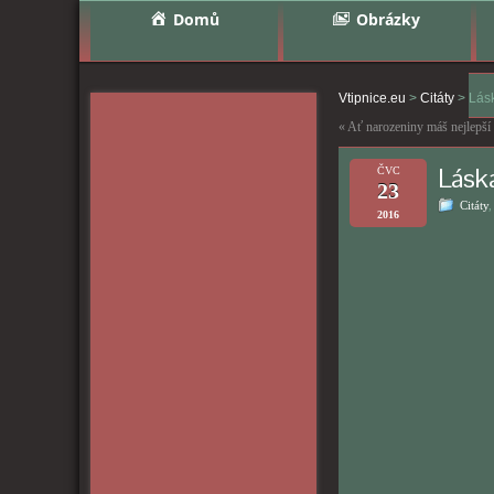
Domů
Obrázky
Vtipnice.eu
>
Citáty
>
Lásk
«
Ať narozeniny máš nejlepší
Láska
ČVC
23
Citáty
2016