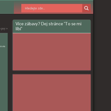
Více zábavy? Dej stránce "To se mi
líbí"
o psy
»
ce.eu