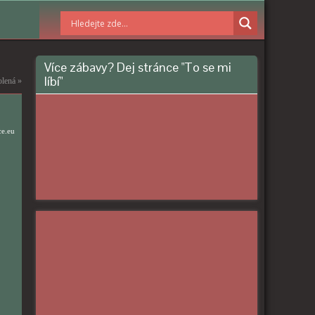
Více zábavy? Dej stránce "To se mi
líbí"
olená
»
ce.eu