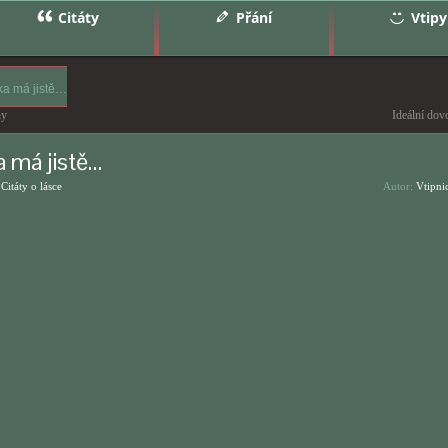
Citáty
Přání
Vtipy
ka má jistě…
hy
Ideální dov
 má jistě…
,
Citáty o lásce
Autor:
Vtipni