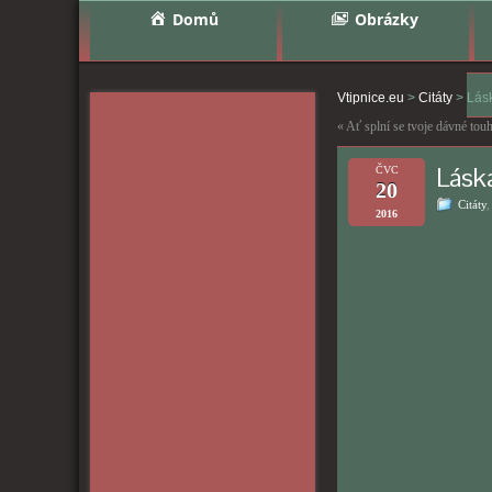
Domů
Obrázky
Vtipnice.eu
>
Citáty
>
Lás
«
Ať splní se tvoje dávné tou
Láska
ČVC
20
Citáty
2016