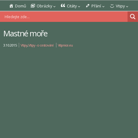
Domů
Obrázky
Citáty
Přání
Vtipy
Mastné moře
3.10.2015
Vtipy
,
Vtipy - o cestování
Vtipnice.eu