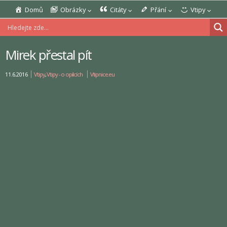
Domů
Obrázky
Citáty
Přání
Vtipy
Mirek přestal pít
11.6.2016
Vtipy
,
Vtipy - o opilcích
Vtipnice.eu