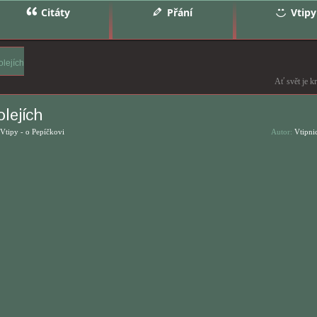
Citáty
Přání
Vtipy
olejích
Ať svět je k
lejích
Vtipy - o Pepíčkovi
Autor:
Vtipni