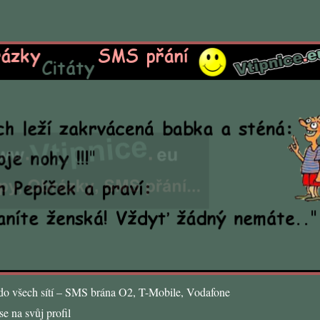
o všech sítí – SMS brána O2, T-Mobile, Vodafone
e na svůj profil