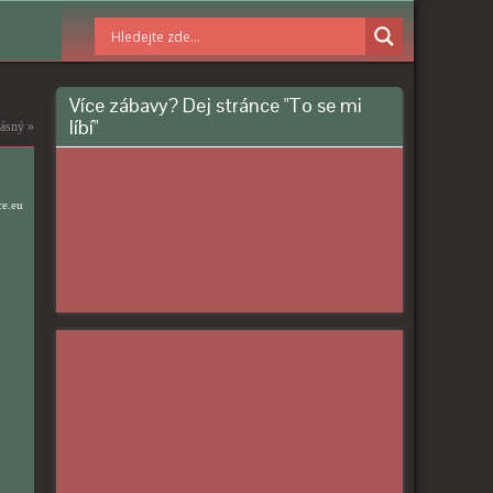
Více zábavy? Dej stránce "To se mi
líbí"
rásný
»
ce.eu