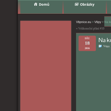
Domů
Obrázky
Vtipnice.eu
>
Vtipy
>
Na k
«
Velikonoční přání #10
Na ko
BŘE
18
Vtipy
,
2016