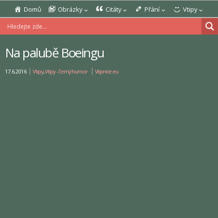
Domů
Obrázky
Citáty
Přání
Vtipy
Na palubě Boeingu
17.6.2016
Vtipy
,
Vtipy - černý humor
Vtipnice.eu