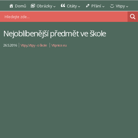
Domů
Obrázky
Citáty
Přání
Vtipy
Nejoblíbenější předmět ve škole
26.5.2016
Vtipy
,
Vtipy - o škole
Vtipnice.eu