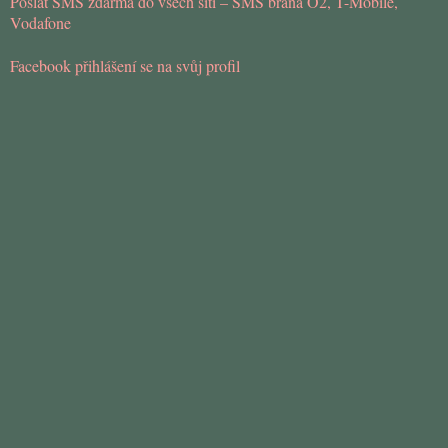
Poslat SMS zdarma do všech sítí – SMS brána O2, T-Mobile,
Vodafone
Facebook přihlášení se na svůj profil