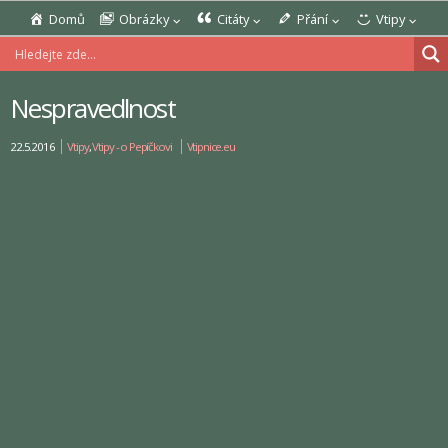
Domů
Obrázky
Citáty
Přání
Vtipy
Nespravedlnost
22.5.2016
Vtipy
,
Vtipy - o Pepíčkovi
Vtipnice.eu