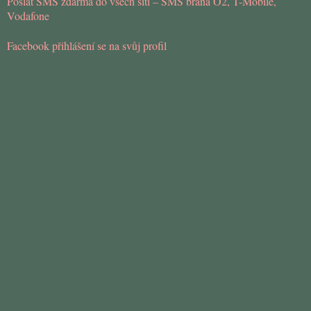
Poslat SMS zdarma do všech sítí – SMS brána O2, T-Mobile,
Vodafone
Facebook přihlášení se na svůj profil