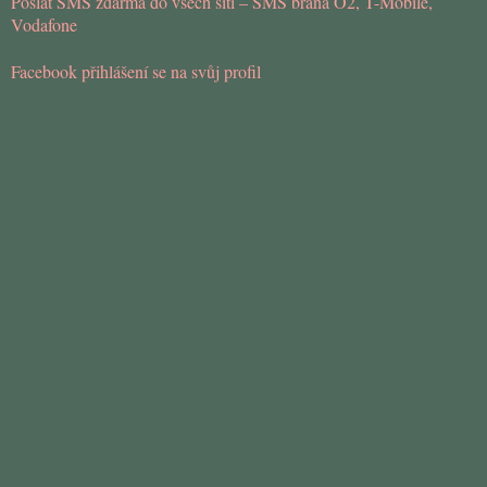
Poslat SMS zdarma do všech sítí – SMS brána O2, T-Mobile,
Vodafone
Facebook přihlášení se na svůj profil