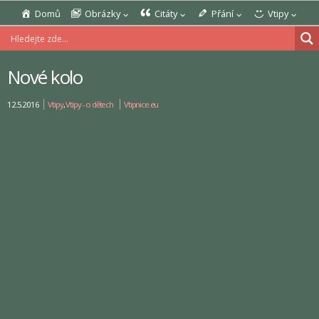
Domů
Obrázky
Citáty
Přání
Vtipy
Nové kolo
12.5.2016
Vtipy
,
Vtipy - o dětech
Vtipnice.eu