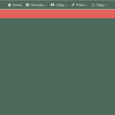
Domů
Obrázky
Citáty
Přání
Vtipy