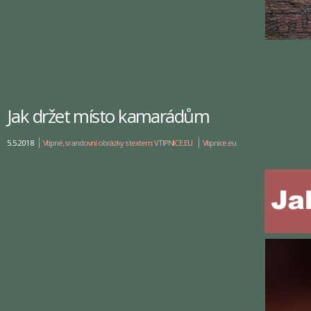
Jak držet místo kamarádům
5.5.2018
Vtipné, srandovní obrázky s textem: VTIPNICE.EU
Vtipnice.eu