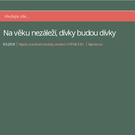
Na věku nezáleží, dívky budou dívky
8.5.2018
Vtipné, srandovní obrázky s textem: VTIPNICE.EU
Vtipnice.eu