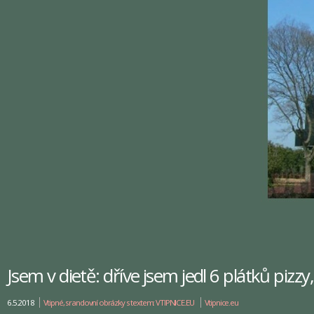
Jsem v dietě: dříve jsem jedl 6 plátků pizzy
6.5.2018
Vtipné, srandovní obrázky s textem: VTIPNICE.EU
Vtipnice.eu