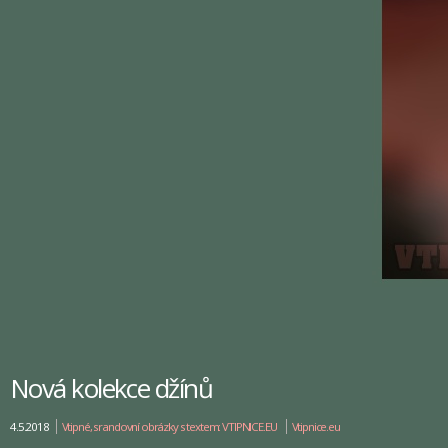
Nová kolekce džínů
4.5.2018
Vtipné, srandovní obrázky s textem: VTIPNICE.EU
Vtipnice.eu