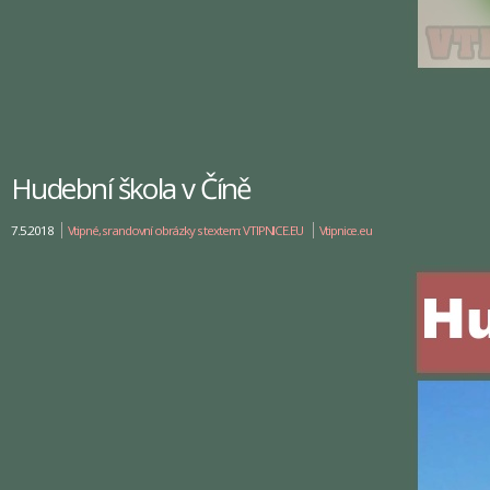
Hudební škola v Číně
7.5.2018
Vtipné, srandovní obrázky s textem: VTIPNICE.EU
Vtipnice.eu