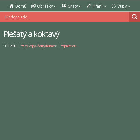
Domů
Obrázky
Citáty
Přání
Vtipy
Plešatý a koktavý
10.6.2016
Vtipy
,
Vtipy - černý humor
Vtipnice.eu