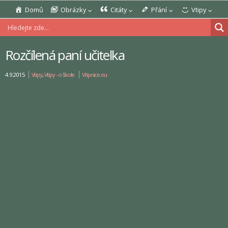
Domů
Obrázky
Citáty
Přání
Vtipy
Rozčílená paní učitelka
4.9.2015
Vtipy
,
Vtipy - o škole
Vtipnice.eu