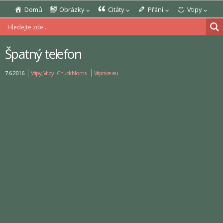
Domů
Obrázky
Citáty
Přání
Vtipy
Špatný telefon
7.6.2016
Vtipy
,
Vtipy - Chuck Norris
Vtipnice.eu