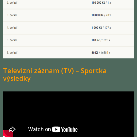
Televizní záznam (TV) – Sportka
výsledky