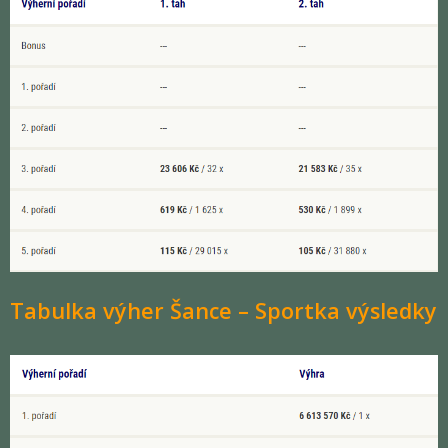
Tabulka výher Šance – Sportka výsledky