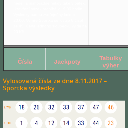
neděli a mimořádně někdy také v pátek.
Uzavření sázek probíhá v 19:00 hodin.
Výsledky budou zveřejněny kolem
20:00. Ve hře Sportka se losuje 6 čísel
ze 49. Cena jednoho sloupečku vyjde na
20 Kč.
Tabulky
Čísla
Jackpoty
výher
Vylosovaná čísla ze dne 8.11.2017 –
Sportka výsledky