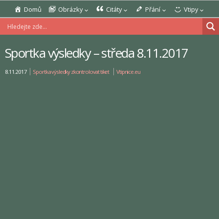
Domů
Obrázky
Citáty
Přání
Vtipy
Sportka výsledky – středa 8.11.2017
8.11.2017
Sportka výsledky zkontrolovat tiket
Vtipnice.eu