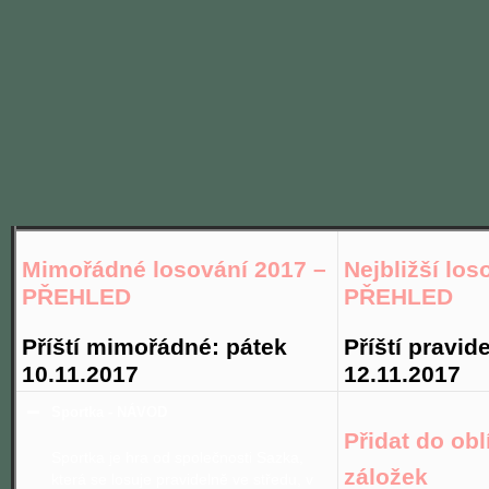
Mimořádné losování 2017 –
Nejbližší los
PŘEHLED
PŘEHLED
Příští mimořádné: pátek
Příští pravid
10.11.2017
12.11.2017
Sportka - NÁVOD
Přidat do ob
Sportka je hra od společnosti Sazka,
záložek
která se losuje pravidelně ve středu, v