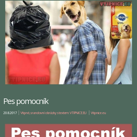
Pes pomocník
20.8.2017
Vtipné, srandovní obrázky s textem: VTIPNICE.EU
Vtipnice.eu