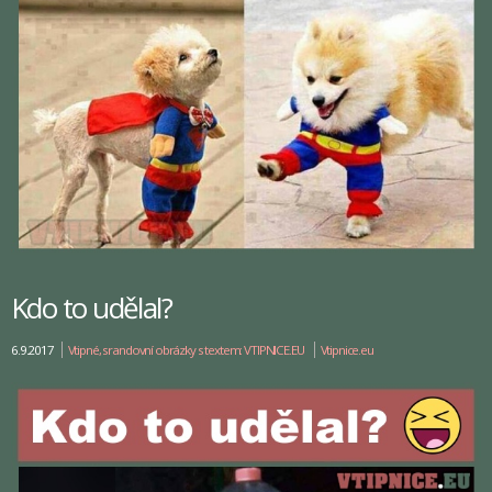
Kdo to udělal?
6.9.2017
Vtipné, srandovní obrázky s textem: VTIPNICE.EU
Vtipnice.eu