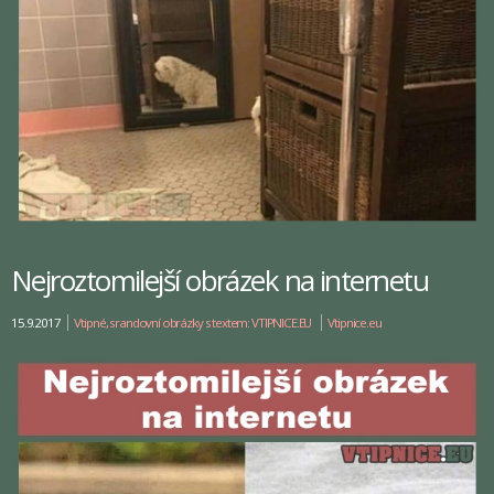
Nejroztomilejší obrázek na internetu
15.9.2017
Vtipné, srandovní obrázky s textem: VTIPNICE.EU
Vtipnice.eu