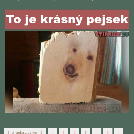
3. stránka z celkem 5
«
1
2
3
4
5
»