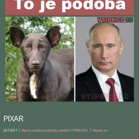
PIXAR
23.7.2017
Vtipné, srandovní obrázky s textem: VTIPNICE.EU
Vtipnice.eu