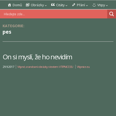
Domů
Obrázky
Citáty
Přání
Vtipy
KATEGORIE:
pes
On si myslí, že ho nevidím
29.9.2017
Vtipné, srandovní obrázky s textem: VTIPNICE.EU
Vtipnice.eu