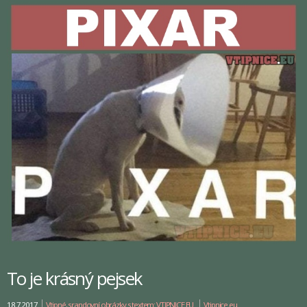
To je krásný pejsek
18.7.2017
Vtipné, srandovní obrázky s textem: VTIPNICE.EU
Vtipnice.eu