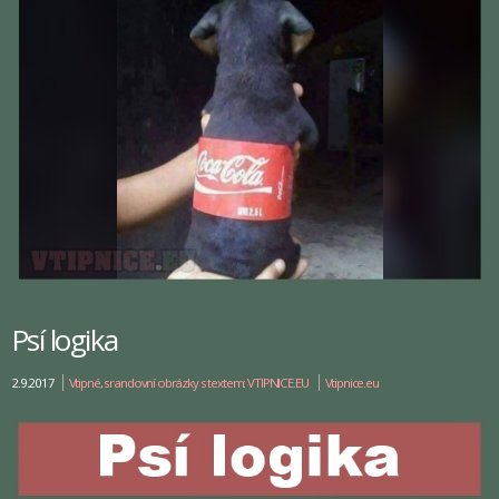
Psí logika
2.9.2017
Vtipné, srandovní obrázky s textem: VTIPNICE.EU
Vtipnice.eu