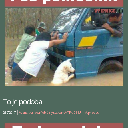
To je podoba
25.7.2017
Vtipné, srandovní obrázky s textem: VTIPNICE.EU
Vtipnice.eu