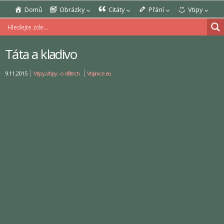
Domů
Obrázky
Citáty
Přání
Vtipy
Táta a kladivo
9.11.2015
Vtipy
,
Vtipy - o dětech
Vtipnice.eu