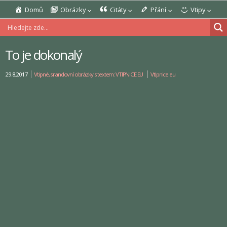
Domů
Obrázky
Citáty
Přání
Vtipy
To je dokonalý
29.8.2017
Vtipné, srandovní obrázky s textem: VTIPNICE.EU
Vtipnice.eu