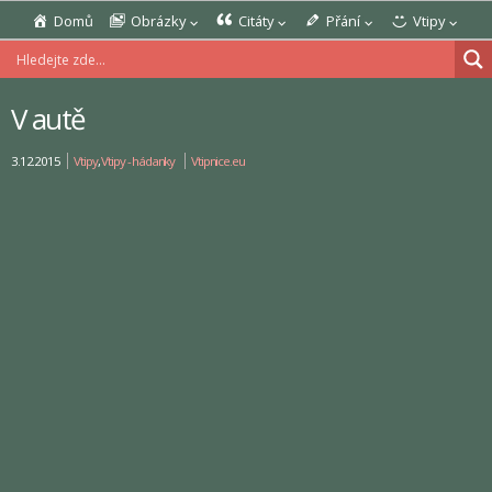
Domů
Obrázky
Citáty
Přání
Vtipy
V autě
3.12.2015
Vtipy
,
Vtipy - hádanky
Vtipnice.eu