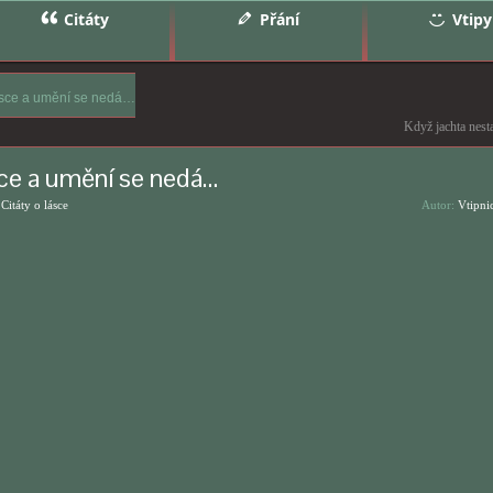
Citáty
Přání
Vtipy
ásce a umění se nedá…
Když jachta nes
sce a umění se nedá…
,
Citáty o lásce
Autor:
Vtipni