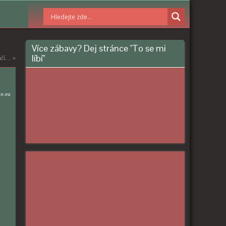
Více zábavy? Dej stránce "To se mi
líbí"
tačí…
»
ce.eu