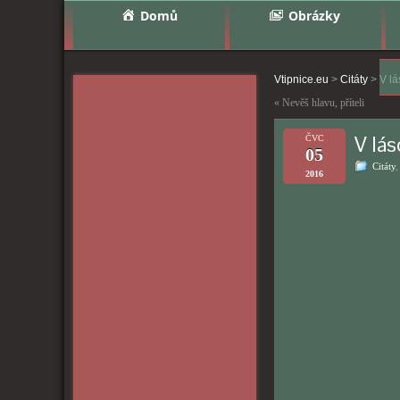
Domů
Obrázky
Vtipnice.eu
>
Citáty
>
V l
«
Nevěš hlavu, příteli
V lá
ČVC
05
Citáty
2016