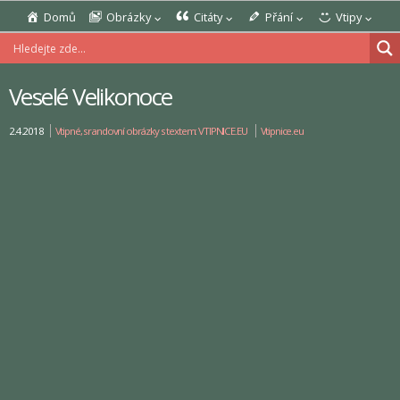
Domů
Obrázky
Citáty
Přání
Vtipy
Veselé Velikonoce
2.4.2018
Vtipné, srandovní obrázky s textem: VTIPNICE.EU
Vtipnice.eu