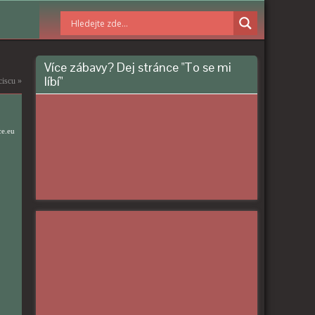
Více zábavy? Dej stránce "To se mi
líbí"
ciscu
»
ce.eu