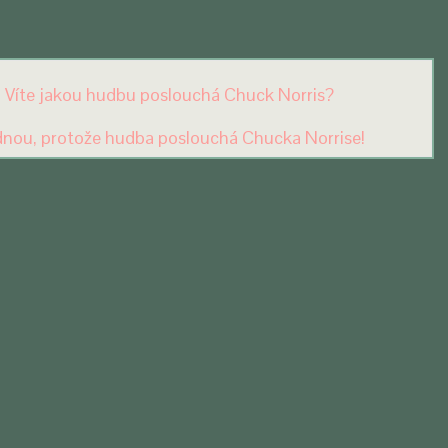
Víte jakou hudbu poslouchá Chuck Norris?
nou, protože hudba poslouchá Chucka Norrise!