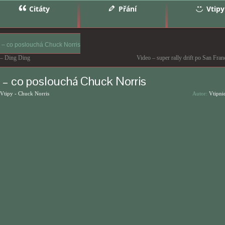
Citáty
Přání
Vtipy
y – co poslouchá Chuck Norris
 – Ding Ding
Video – super rally drift po San Fran
y – co poslouchá Chuck Norris
Vtipy - Chuck Norris
Autor:
Vtipni