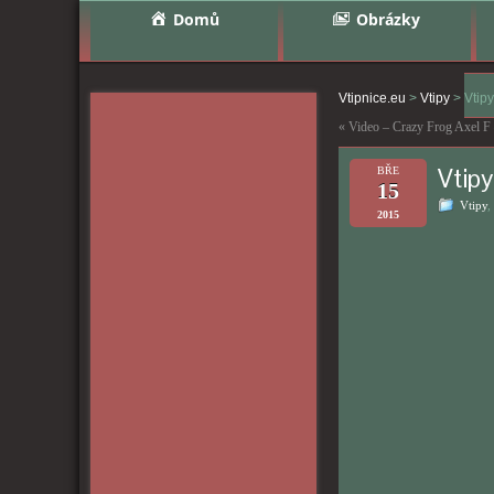
Domů
Obrázky
Vtipnice.eu
>
Vtipy
>
Vtip
«
Video – Crazy Frog Axel F
Vtip
BŘE
15
Vtipy
,
2015