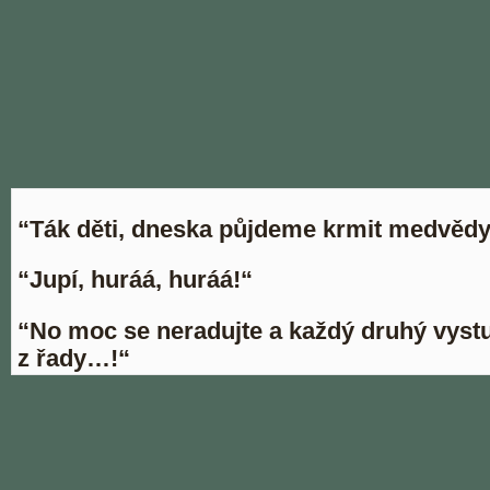
“Ták děti, dneska půjdeme krmit medvědy
“Jupí, huráá, huráá!“
“No moc se neradujte a každý druhý vyst
z řady…!“