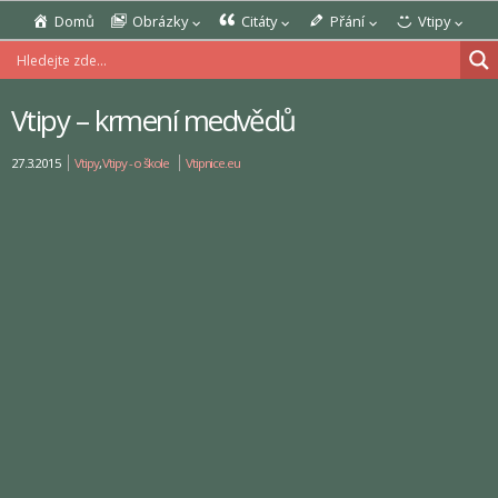
Domů
Obrázky
Citáty
Přání
Vtipy
Vtipy – krmení medvědů
27.3.2015
Vtipy
,
Vtipy - o škole
Vtipnice.eu