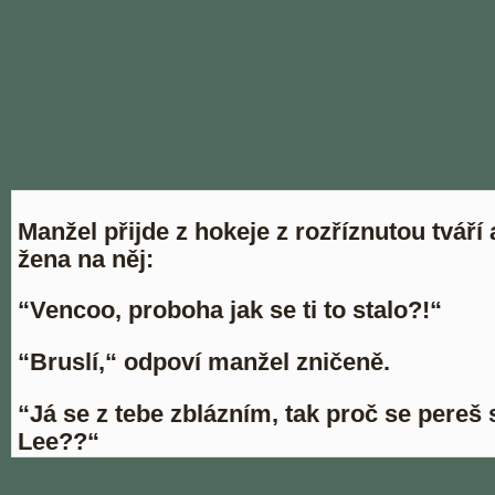
Manžel přijde z hokeje z rozříznutou tváří 
žena na něj:
“Vencoo, proboha jak se ti to stalo?!“
“Bruslí,“ odpoví manžel zničeně.
“Já se z tebe zblázním, tak proč se pereš
Lee??“