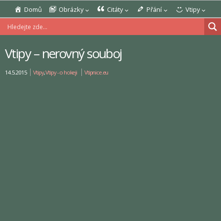
Domů
Obrázky
Citáty
Přání
Vtipy
Vtipy – nerovný souboj
14.5.2015
Vtipy
,
Vtipy - o hokeji
Vtipnice.eu