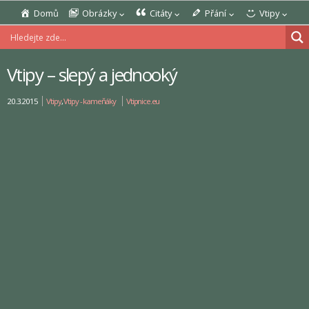
Domů
Obrázky
Citáty
Přání
Vtipy
Vtipy – slepý a jednooký
20.3.2015
Vtipy
,
Vtipy - kameňáky
Vtipnice.eu