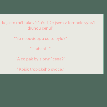
ndu jsem měl takové štěstí, že jsem v tombole vyhrál
druhou cenu!“
“No nepovídej, a co to bylo?“
“Trabant…“
“A co pak byla první cena?“
“ Košík tropického ovoce.“