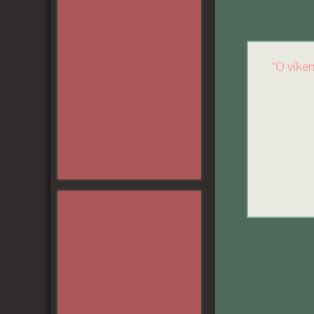
“O víke