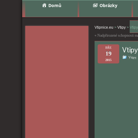
Domů
Obrázky
Vtipnice.eu
>
Vtipy
>
Vtip
«
Nadpřirozené schopnosti maj
Vtipy
BŘE
19
Vtipy
,
2015