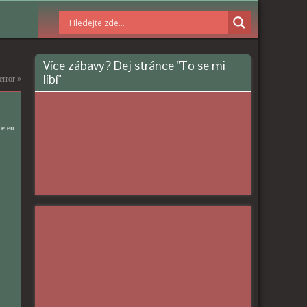
Více zábavy? Dej stránce "To se mi
líbí"
error
»
ce.eu