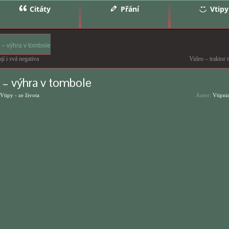
Citáty
Přání
Vtipy
y – výhra v tombole
í i svá negativa
Video – traktor t
 – výhra v tombole
Vtipy - ze života
Autor:
Vtipni